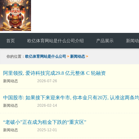
首页
欧亿体育网站是什么公司介绍
产品展示
新闻动
你的位置：
欧亿体育网站是什么公司
>
新闻动态
>
阿里领投, 爱诗科技完成29.8 亿元整体 C 轮融资
新闻动态
2026-07-26
中国股市: 如果接下来迎来牛市, 你本金只有20万, 认准这两条
新闻动态
2026-02-14
“老破小”正在成为租金下跌的“重灾区”
新闻动态
2025-12-01