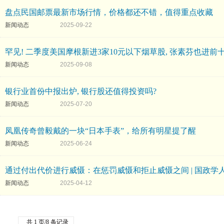
盘点民国邮票最新市场行情，价格都还不错，值得重点收藏
新闻动态
2025-09-22
罕见! 二季度美国摩根新进3家10元以下烟草股, 张素芬也进前
新闻动态
2025-09-08
银行业首份中报出炉, 银行股还值得投资吗?
新闻动态
2025-07-20
凤凰传奇曾毅戴的一块“日本手表”，给所有明星提了醒
新闻动态
2025-06-24
通过付出代价进行威慑：在惩罚威慑和拒止威慑之间 | 国政学
新闻动态
2025-04-12
共 1 页/8 条记录